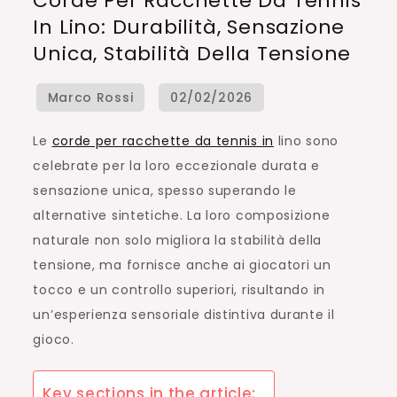
Corde Per Racchette Da Tennis
per
In Lino: Durabilità, Sensazione
racchette
Unica, Stabilità Della Tensione
da
tennis
in
lino:
Le
corde per racchette da tennis in
lino sono
Durabilità,
celebrate per la loro eccezionale durata e
Sensazione
sensazione unica, spesso superando le
unica,
alternative sintetiche. La loro composizione
Stabilità
naturale non solo migliora la stabilità della
della
tensione, ma fornisce anche ai giocatori un
tensione
tocco e un controllo superiori, risultando in
un’esperienza sensoriale distintiva durante il
gioco.
Key sections in the article: