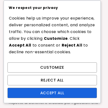
un’esperienza di gioco più rigida. Mentre i
We respect your privacy
giocatori aggressivi possono apprezzare il
controllo, i principianti potrebbero trovare la
Cookies help us improve your experience,
rigidità scomoda, portando a un’esperienza
deliver personalized content, and analyze
meno piacevole in campo. Questo può
traffic. You can choose which cookies to
comportare una curva di apprendimento più
allow by clicking
Customize
. Click
ripida, che potrebbe scoraggiare i nuovi
Accept All
to consent or
Reject All
to
giocatori dall’abbracciare completamente lo
decline non-essential cookies.
sport.
CUSTOMIZE
Infine, le corde in lino possono essere più
costose rispetto alle loro controparti sintetiche.
REJECT ALL
L’investimento iniziale potrebbe non essere
giustificabile per i giocatori occasionali o per
ACCEPT ALL
coloro che giocano raramente. Valutare i costi
rispetto ai benefici è cruciale per i giocatori che