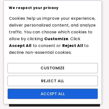
Inoltre, visitare un negozio specializzato locale
We respect your privacy
per consigli esperti può aiutarti a esplorare
Cookies help us improve your experience,
opzioni e persino testare diverse tensioni delle
deliver personalized content, and analyze
corde in loco. Molti negozi offrono racchette
traffic. You can choose which cookies to
demo incordate a varie tensioni, consentendoti
allow by clicking
Customize
. Click
di sperimentare in prima persona come
Accept All
to consent or
Reject All
to
ciascuna tensione si sente durante il gioco.
decline non-essential cookies.
Post
Previous:
Interazione
Next:
Tensione delle
CUSTOMIZE
tra tensione e
corde e preferenze
navigation
materiale delle
dei giocatori:
REJECT ALL
corde: poliestere,
feedback, stile di
budello,
gioco, comfort
ACCEPT ALL
multifilamento