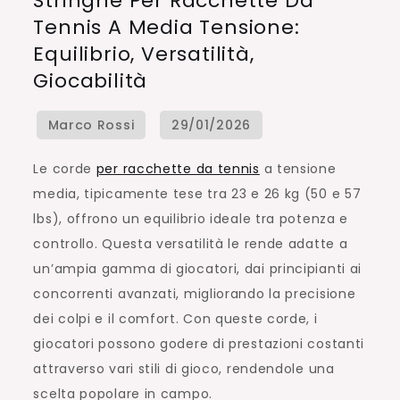
Stringhe Per Racchette Da
per
Tennis A Media Tensione:
racchette
Equilibrio, Versatilità,
da
Giocabilità
tennis
a
media
tensione:
Le corde
per racchette da tennis
a tensione
equilibrio,
media, tipicamente tese tra 23 e 26 kg (50 e 57
versatilità,
lbs), offrono un equilibrio ideale tra potenza e
giocabilità
controllo. Questa versatilità le rende adatte a
un’ampia gamma di giocatori, dai principianti ai
concorrenti avanzati, migliorando la precisione
dei colpi e il comfort. Con queste corde, i
giocatori possono godere di prestazioni costanti
attraverso vari stili di gioco, rendendole una
scelta popolare in campo.