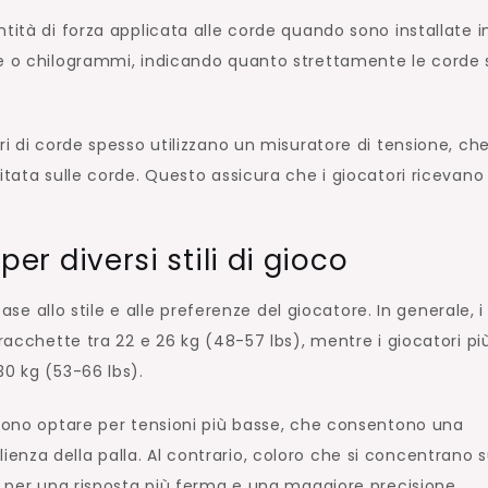
tità di forza applicata alle corde quando sono installate i
re o chilogrammi, indicando quanto strettamente le corde
ri di corde spesso utilizzano un misuratore di tensione, ch
itata sulle corde. Questo assicura che i giocatori ricevano 
 per diversi stili di gioco
base allo stile e alle preferenze del giocatore. In generale, i
 racchette tra 22 e 26 kg (48-57 lbs), mentre i giocatori pi
30 kg (53-66 lbs).
ssono optare per tensioni più basse, che consentono una
nza della palla. Al contrario, coloro che si concentrano s
e per una risposta più ferma e una maggiore precisione.