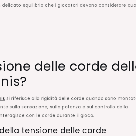
Sensazione,
 delicato equilibrio che i giocatori devono considerare qu
Potenza,
Controllo
sione delle corde del
nis?
nis
si riferisce alla rigidità delle corde quando sono montat
ente sulla sensazione, sulla potenza e sul controllo della
interagisce con le corde durante il gioco.
della tensione delle corde