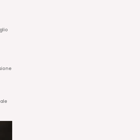
glio
sione
eale