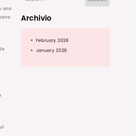
for:
n una
Archivio
 sono
e
February 2026
la
January 2026
ù
ul