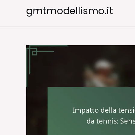
Skip
gmtmodellismo.it
to
content