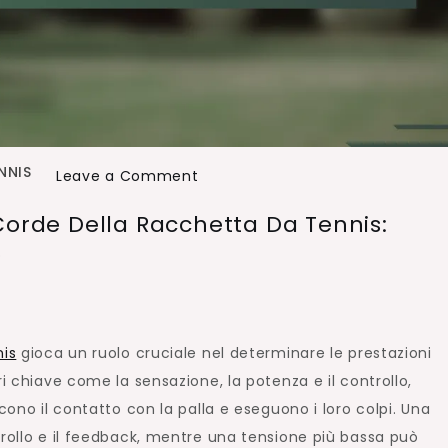
NNIS
on
Leave a Comment
Impatto
Corde Della Racchetta Da Tennis:
della
o
tensione
sulle
corde
della
nis
gioca un ruolo cruciale nel determinare le prestazioni
racchetta
i chiave come la sensazione, la potenza e il controllo,
da
cono il contatto con la palla e eseguono i loro colpi. Una
tennis:
trollo e il feedback, mentre una tensione più bassa può